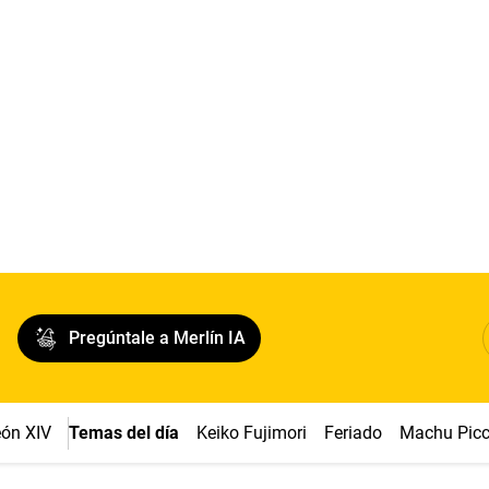
Pregúntale a Merlín IA
ón XIV
Temas del día
Keiko Fujimori
Feriado
Machu Pic