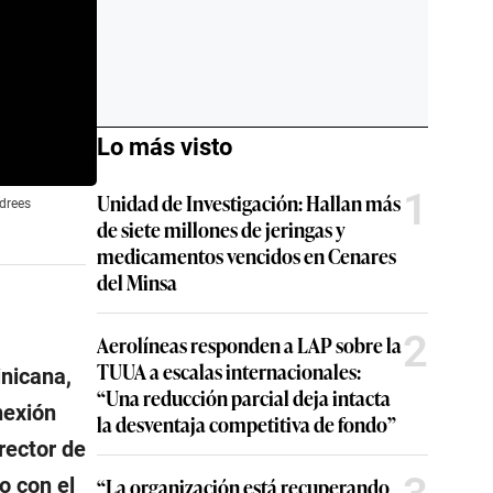
Lo más visto
1
Unidad de Investigación: Hallan más
drees
de siete millones de jeringas y
medicamentos vencidos en Cenares
del Minsa
2
Aerolíneas responden a LAP sobre la
TUUA a escalas internacionales:
inicana,
“Una reducción parcial deja intacta
nexión
la desventaja competitiva de fondo”
rector de
o con el
“La organización está recuperando