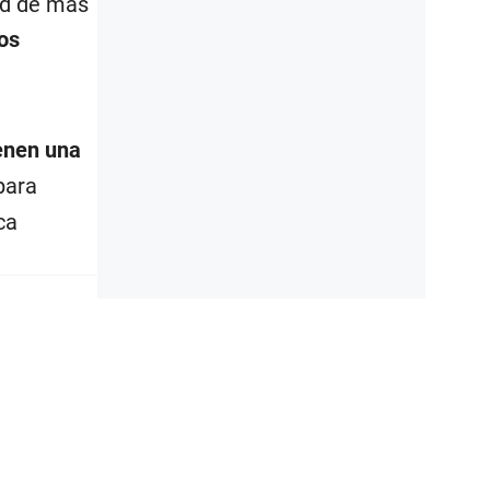
dad de más
dos
enen una
para
ca