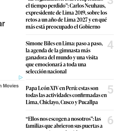
3
el tiempo perdido”: Carlos Neuhaus,
expresidente de Lima 2019, sobre los
retos a un año de Lima 2027 y en qué
ar
más está preocupado el Gobierno
4
Simone Biles en Lima: paso a paso,
la agenda de la gimnasta más
ganadora del mundo y una visita
que emocionará a toda una
selección nacional
5
Papa León XIV en Perú: estas son
todas las actividades confirmadas en
Lima, Chiclayo, Cusco y Pucallpa
6
“Ellos nos escogen a nosotros”: las
familias que abrieron sus puertas a