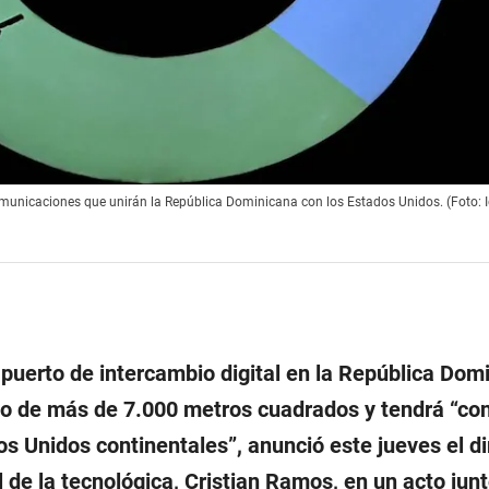
municaciones que unirán la República Dominicana con los Estados Unidos. (Foto: I
puerto de intercambio digital en la República Dom
icio de más de 7.000 metros cuadrados y tendrá “co
os Unidos continentales”, anunció este jueves el di
l de la tecnológica, Cristian Ramos, en un acto junt