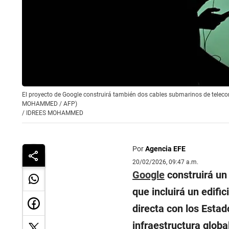
El proyecto de Google construirá también dos cables submarinos de teleco
MOHAMMED / AFP)
/
IDREES MOHAMMED
Por
Agencia EFE
20/02/2026, 09:47 a.m.
Google
construirá un 
que incluirá un edif
directa con los Estad
infraestructura globa