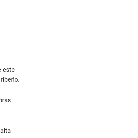
e este
aribeño.
bras
alta