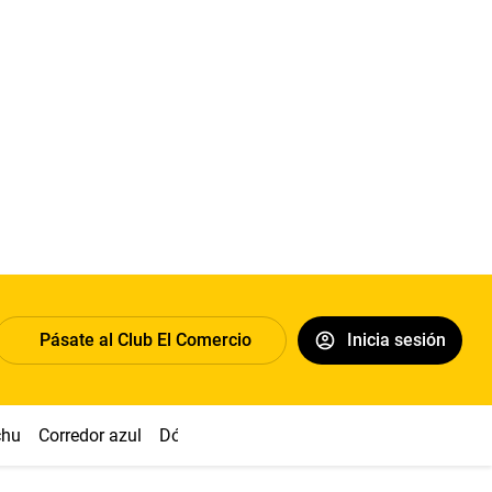
Pásate al Club El Comercio
Inicia sesión
chu
Corredor azul
Dólar
Congreso
Nasca
Acuña
Toled