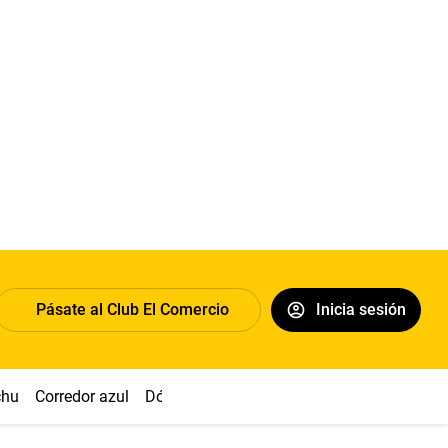
Pásate al Club El Comercio
Inicia sesión
chu
Corredor azul
Dólar
Congreso
Nasca
Acuña
Toled