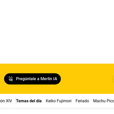
Pregúntale a Merlín IA
ón XIV
Temas del día
Keiko Fujimori
Feriado
Machu Pic