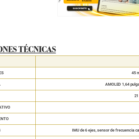
ONES TÉCNICAS
ES
45 
A
AMOLED 1,64 pulgad
21
ATIVO
ENTO
S
IMU de 6 ejes, sensor de frecuencia ca