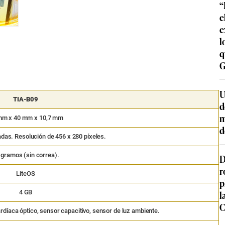
“
e
e
l
q
G
U
TIA-B09
d
m
mm x 40 mm x 10,7 mm
d
as. Resolución de 456 x 280 píxeles.
 gramos (sin correa).
D
r
LiteOS
p
l
4 GB
C
rdíaca óptico, sensor capacitivo, sensor de luz ambiente.