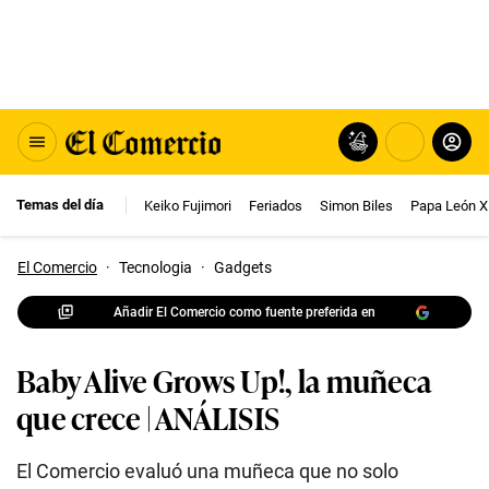
Temas del día
Keiko Fujimori
Feriados
Simon Biles
Papa León X
El Comercio
·
Tecnologia
·
Gadgets
Añadir El Comercio como fuente preferida en
Baby Alive Grows Up!, la muñeca
que crece | ANÁLISIS
El Comercio evaluó una muñeca que no solo