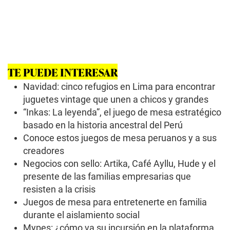
n
d
s
o
f
7
m
i
TE PUEDE INTERESAR
n
u
Navidad: cinco refugios en Lima para encontrar
t
e
juguetes vintage que unen a chicos y grandes
s
,
“Inkas: La leyenda”, el juego de mesa estratégico
2
basado en la historia ancestral del Perú
s
e
Conoce estos juegos de mesa peruanos y a sus
c
creadores
o
n
Negocios con sello: Artika, Café Ayllu, Hude y el
d
presente de las familias empresarias que
s
resisten a la crisis
Juegos de mesa para entretenerte en familia
durante el aislamiento social
Mypes: ¿cómo va su incursión en la plataforma