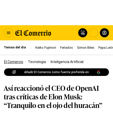
Temas del día
Keiko Fujimori
Feriados
Simon Biles
Papa León
El Comercio
·
Tecnologia
·
Inteligencia Artificial
Añadir El Comercio como fuente preferida en
Así reaccionó el CEO de OpenAI
tras críticas de Elon Musk:
“Tranquilo en el ojo del huracán”