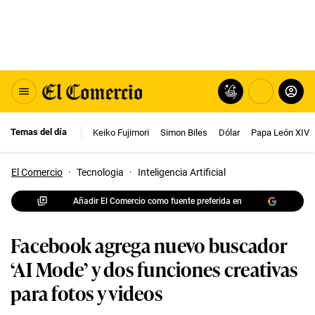
Temas del día
Keiko Fujimori
Simon Biles
Dólar
Papa León XIV
El Comercio
·
Tecnologia
·
Inteligencia Artificial
Añadir El Comercio como fuente preferida en
Facebook agrega nuevo buscador
‘AI Mode’ y dos funciones creativas
para fotos y videos