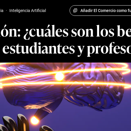
Añadir El Comercio como fu
ia
·
Inteligencia Artificial
ón: ¿cuáles son los b
 estudiantes y profes