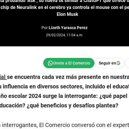
tá probando ‘Ask’, su nueva IA similar a ChatGPT que ofrece s
chip de Neuralink en el cerebro ya controla el mouse con el p
Elon Musk
Por
Lizeth Yarasca Perez
29/02/2024, 11:04 a.m.
Seguir en
ial
se encuentra cada vez más presente en nuestra
 influencia en diversos sectores, incluido el educat
 año escolar 2024 surge la interrogante: ¿qué papel
educación? ¿qué beneficios y desafíos plantea?
 interrogantes, El Comercio conversó con el expert