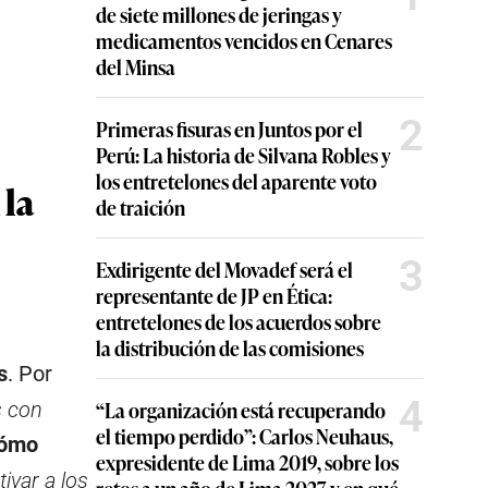
de siete millones de jeringas y
medicamentos vencidos en Cenares
del Minsa
2
Primeras fisuras en Juntos por el
Perú: La historia de Silvana Robles y
los entretelones del aparente voto
 la
de traición
3
Exdirigente del Movadef será el
representante de JP en Ética:
entretelones de los acuerdos sobre
la distribución de las comisiones
s
. Por
4
“La organización está recuperando
s con
el tiempo perdido”: Carlos Neuhaus,
ómo
expresidente de Lima 2019, sobre los
var a los
retos a un año de Lima 2027 y en qué