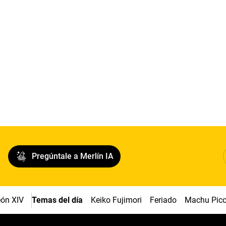
Pregúntale a Merlín IA
ón XIV
Temas del día
Keiko Fujimori
Feriado
Machu Pic