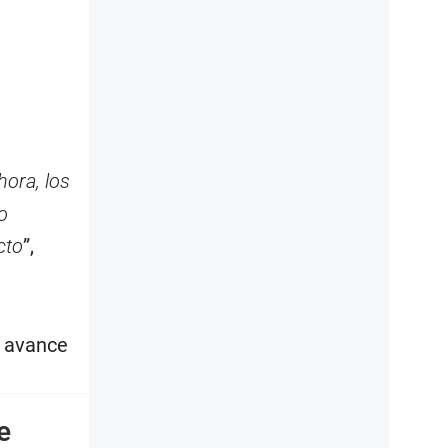
hora, los
o
cto
”,
n avance
e