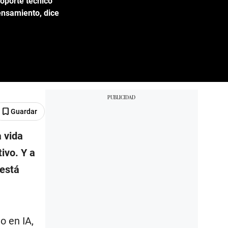
oporte técnico
ensamiento, dice
Guardar
 vida
ivo. Y a
 está
o en IA,