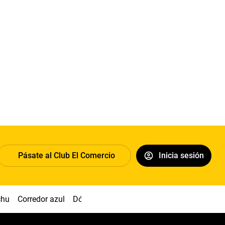
Pásate al Club El Comercio
Inicia sesión
chu
Corredor azul
Dólar
Congreso
Nasca
Acuña
Toled