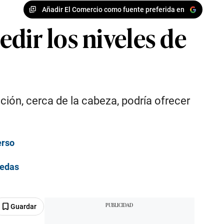
Añadir El Comercio como fuente preferida en
dir los niveles de
ión, cerca de la cabeza, podría ofrecer
erso
nedas
Guardar