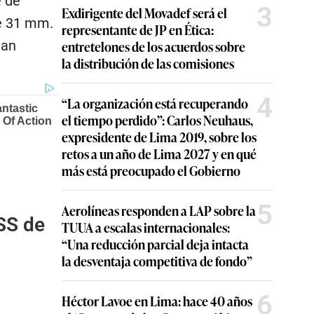
e de
3
Exdirigente del Movadef será el
e 31 mm.
representante de JP en Ética:
han
entretelones de los acuerdos sobre
la distribución de las comisiones
4
“La organización está recuperando
el tiempo perdido”: Carlos Neuhaus,
expresidente de Lima 2019, sobre los
retos a un año de Lima 2027 y en qué
más está preocupado el Gobierno
5
Aerolíneas responden a LAP sobre la
SS de
TUUA a escalas internacionales:
“Una reducción parcial deja intacta
la desventaja competitiva de fondo”
6
Héctor Lavoe en Lima: hace 40 años