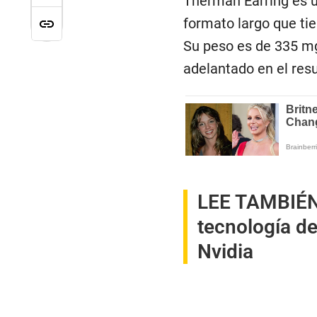
Therman Earring es u
formato largo que t
Su peso es de 335 mg
adelantado en el res
LEE TAMBIÉ
tecnología de
Nvidia