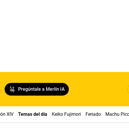
Pregúntale a Merlín IA
ón XIV
Temas del día
Keiko Fujimori
Feriado
Machu Pic