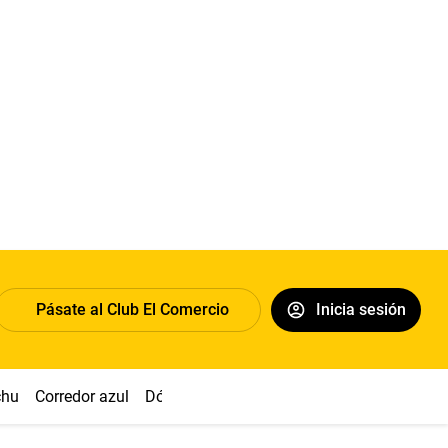
Pásate al Club El Comercio
Inicia sesión
chu
Corredor azul
Dólar
Congreso
Nasca
Acuña
Toled