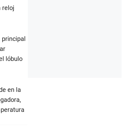
 reloj
principal
ar
l lóbulo
de en la
igadora,
mperatura