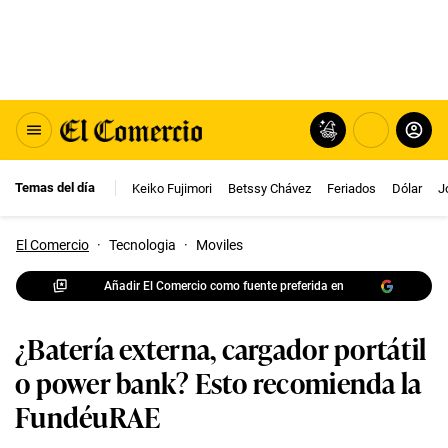
Temas del día
Keiko Fujimori
Betssy Chávez
Feriados
Dólar
J
El Comercio
·
Tecnologia
·
Moviles
Añadir El Comercio como fuente preferida en
¿Batería externa, cargador portátil
o power bank? Esto recomienda la
FundéuRAE