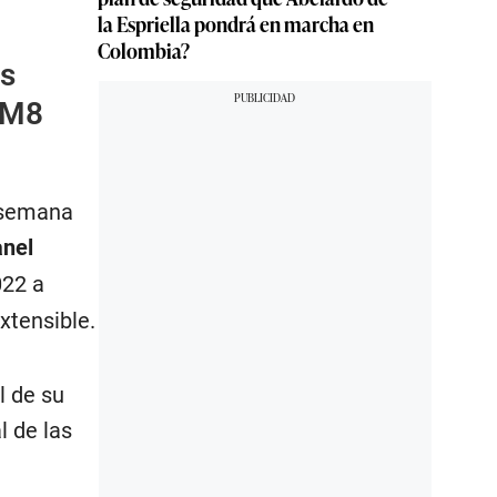
la Espriella pondrá en marcha en
Colombia?
s
 M8
a semana
anel
022 a
xtensible.
l de su
l de las