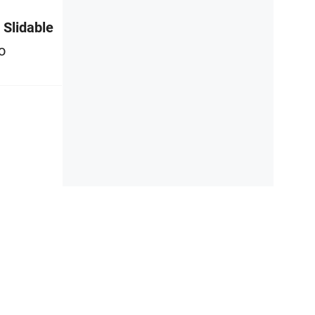
 Slidable
o