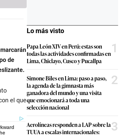
Lo más visto
1
Papa León XIV en Perú: estas son
 marcarán
todas las actividades confirmadas en
ipo de
Lima, Chiclayo, Cusco y Pucallpa
eslizante.
2
Simone Biles en Lima: paso a paso,
la agenda de la gimnasta más
nto
ganadora del mundo y una visita
que emocionará a toda una
con el que
selección nacional
3
Aerolíneas responden a LAP sobre la
TUUA a escalas internacionales: