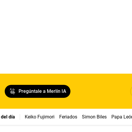
Pregúntale a Merlín IA
del día
Keiko Fujimori
Feriados
Simon Biles
Papa Leó