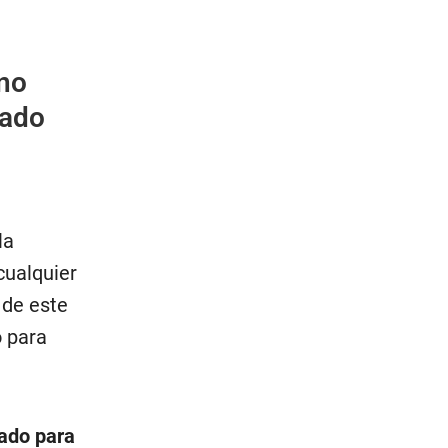
no
rado
la
cualquier
 de este
o para
ado para