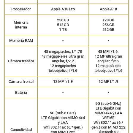
Procesador
Apple A18 Pro
Apple A18
256 GB
128 GB
Memoria
512 GB
256 GB
interna
1 TB
512 GB
Memoria RAM
-
-
48 megapíxeles, f/1.78
48 MP, f/1.6.
48 megapíxeles ultra gran
12 MP ultra gran
Cámara trasera
angular, f/2.2
angular, f/2.2
12 megapíxeles
12 megapíxeles
teleobjetivo, f/1.6
teleobjetivo f/1.6
Cámara frontal
12 MP f/1.9
12 MP f/1.9
Batería
-
-
5G (sub-6 GHz)
LTE Gigabit con
5G (sub-6 GHz)
MIMO 4x4 y LAA
LTE Gigabit con MIMO 4x4
WiFi 6E
y LAA
Wifi 802.11ax (6.ª
Wifi 802.11ax (6.ª gen.)
gen.) con MIMO 2x2
Conectividad
con MIMO 2x2
Bluetooth 5.3