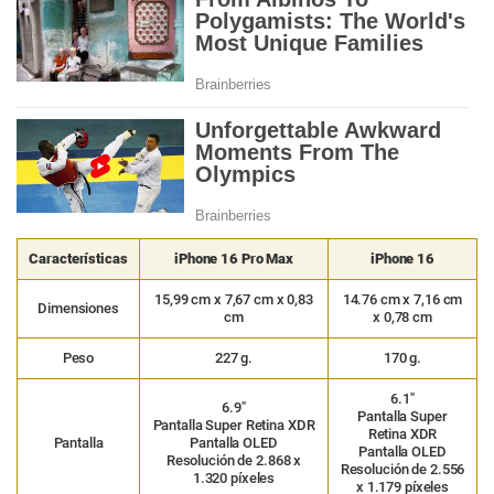
Características
iPhone 16 Pro Max
iPhone 16
15,99 cm x 7,67 cm x 0,83
14.76 cm x 7,16 cm
Dimensiones
cm
x 0,78 cm
Peso
227 g.
170 g.
6.1″
6.9″
Pantalla Super
Pantalla Super Retina XDR
Retina XDR
Pantalla
Pantalla OLED
Pantalla OLED
Resolución de 2.868 x
Resolución de 2.556
1.320 píxeles
x 1.179 píxeles