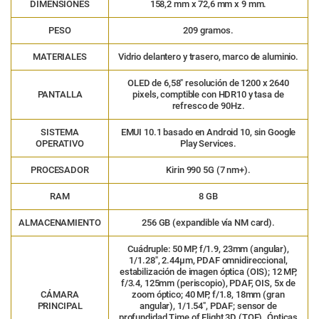
DIMENSIONES
158,2 mm x 72,6 mm x 9 mm.
PESO
209 gramos.
MATERIALES
Vidrio delantero y trasero, marco de aluminio.
OLED de 6,58″ resolución de 1200 x 2640
PANTALLA
pixels, comptible con HDR10 y tasa de
refresco de 90Hz.
SISTEMA
EMUI 10.1 basado en Android 10, sin Google
OPERATIVO
Play Services.
PROCESADOR
Kirin 990 5G (7 nm+).
RAM
8 GB
ALMACENAMIENTO
256 GB (expandible vía NM card).
Cuádruple: 50 MP, f/1.9, 23mm (angular),
1/1.28″, 2.44µm, PDAF omnidireccional,
estabilización de imagen óptica (OIS); 12 MP,
f/3.4, 125mm (periscopio), PDAF, OIS, 5x de
CÁMARA
zoom óptico; 40 MP, f/1.8, 18mm (gran
PRINCIPAL
angular), 1/1.54″, PDAF; sensor de
profundidad Time of Flight 3D (TOF). Ópticas