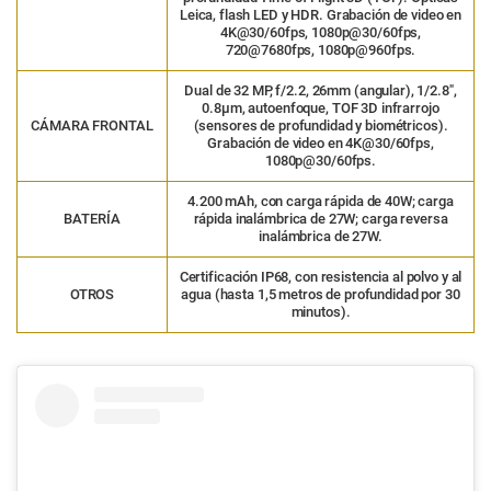
Leica, flash LED y HDR. Grabación de video en
4K@30/60fps, 1080p@30/60fps,
720@7680fps, 1080p@960fps.
Dual de 32 MP, f/2.2, 26mm (angular), 1/2.8″,
0.8µm, autoenfoque, TOF 3D infrarrojo
CÁMARA FRONTAL
(sensores de profundidad y biométricos).
Grabación de video en 4K@30/60fps,
1080p@30/60fps.
4.200 mAh, con carga rápida de 40W; carga
BATERÍA
rápida inalámbrica de 27W; carga reversa
inalámbrica de 27W.
Certificación IP68, con resistencia al polvo y al
OTROS
agua (hasta 1,5 metros de profundidad por 30
minutos).