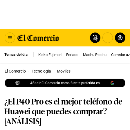
Temas del día
Keiko Fujimori
Feriado
Machu Picchu
Corredor az
El Comercio
·
Tecnologia
·
Moviles
Añadir El Comercio como fuente preferida en
¿El P40 Pro es el mejor teléfono de
Huawei que puedes comprar?
[ANÁLISIS]