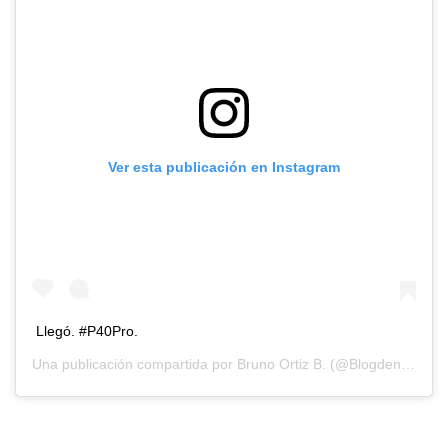
Ver esta publicación en Instagram
Llegó. #P40Pro.
Una publicación compartida por
Bruno Ortiz B. (@Blogdenotas)
(@