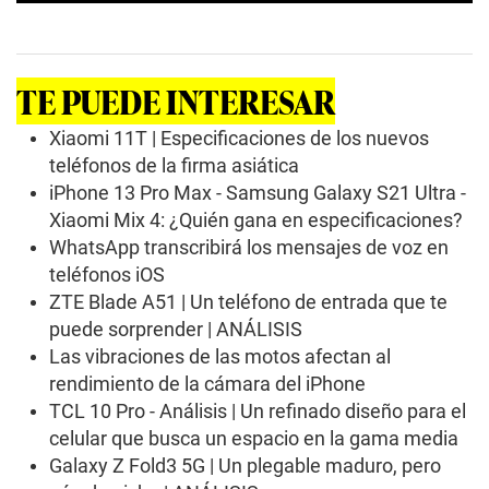
0
s
e
c
o
TE PUEDE INTERESAR
n
d
s
Xiaomi 11T | Especificaciones de los nuevos
o
teléfonos de la firma asiática
f
1
iPhone 13 Pro Max - Samsung Galaxy S21 Ultra -
m
Xiaomi Mix 4: ¿Quién gana en especificaciones?
i
n
WhatsApp transcribirá los mensajes de voz en
u
t
teléfonos iOS
e
ZTE Blade A51 | Un teléfono de entrada que te
,
2
puede sorprender | ANÁLISIS
s
Las vibraciones de las motos afectan al
e
c
rendimiento de la cámara del iPhone
o
TCL 10 Pro - Análisis | Un refinado diseño para el
n
d
celular que busca un espacio en la gama media
s
Galaxy Z Fold3 5G | Un plegable maduro, pero