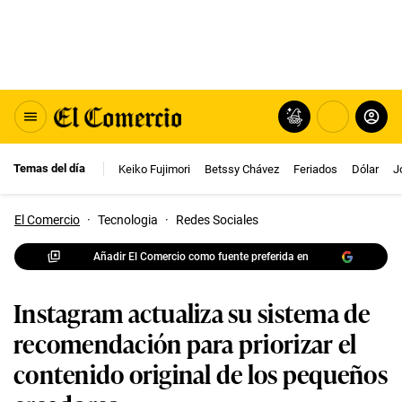
Temas del día
Keiko Fujimori
Betssy Chávez
Feriados
Dólar
J
El Comercio
·
Tecnologia
·
Redes Sociales
Añadir El Comercio como fuente preferida en
Instagram actualiza su sistema de
recomendación para priorizar el
contenido original de los pequeños