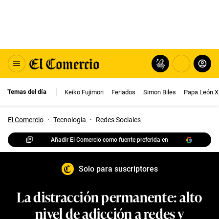
Temas del día
Keiko Fujimori
Feriados
Simon Biles
Papa León X
El Comercio
·
Tecnologia
·
Redes Sociales
Añadir El Comercio como fuente preferida en
Solo para suscriptores
La distracción permanente: alto
nivel de adicción a redes y