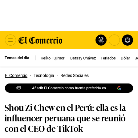
Temas del día
Keiko Fujimori
Betssy Chávez
Feriados
Dólar
J
El Comercio
·
Tecnologia
·
Redes Sociales
Añadir El Comercio como fuente preferida en
Shou Zi Chew en el Perú: ella es la
influencer peruana que se reunió
con el CEO de TikTok