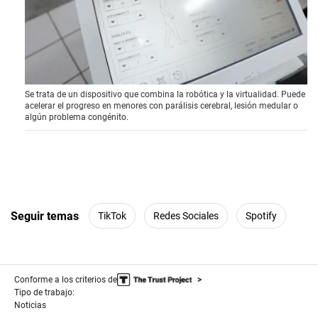
0
Se trata de un dispositivo que combina la robótica y la virtualidad. Puede
s
acelerar el progreso en menores con parálisis cerebral, lesión medular o
e
algún problema congénito.
c
o
n
d
s
o
f
4
m
Seguir temas
TikTok
Redes Sociales
Spotify
i
n
u
t
e
Conforme a los criterios de
s
Tipo de trabajo:
,
4
Noticias
5