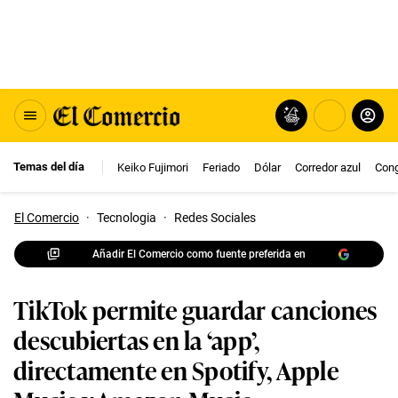
Temas del día
Keiko Fujimori
Feriado
Dólar
Corredor azul
Con
El Comercio
·
Tecnologia
·
Redes Sociales
Añadir El Comercio como fuente preferida en
TikTok permite guardar canciones
descubiertas en la ‘app’,
directamente en Spotify, Apple