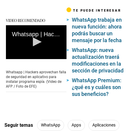
TE PUEDE INTERESAR
WhatsApp trabaja en
VIDEO RECOMENDADO
nueva función: ahora
podrás buscar un
Whatsapp | Hackers aprovechan falla de seguridad en aplicativo para instalar programa espía
mensaje por la fecha
WhatsApp: nueva
actualización traerá
0
modificaciones en la
seconds
sección de privacidad
of
Whatsapp | Hackers aprovechan falla
1
de seguridad en aplicativo para
WhatsApp Premium:
minute,
instalar programa espía. (Video de
10
¿qué es y cuáles son
AFP / Foto de EFE)
seconds
sus beneficios?
Seguir temas
WhatsApp
Apps
Aplicaciones