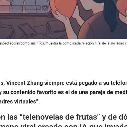
 espectadores como sus hijos, muestra la complicada relación filial de la sociedad c
, Vincent Zhang siempre está pegado a su teléfo
y su contenido favorito es el de una pareja de med
adres virtuales”.
n las “telenovelas de frutas” y de d
meno viral creado con IA que invad