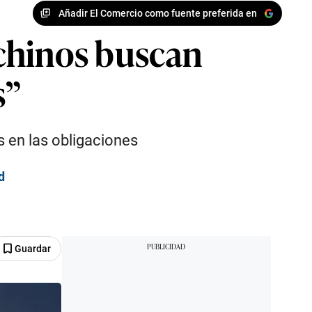
Añadir El Comercio como fuente preferida en
 chinos buscan
s”
 en las obligaciones
d
Guardar