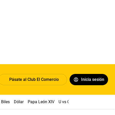
Pásate al Club El Comercio
Inicia sesión
Biles
Dólar
Papa León XIV
U vs Cristal
Congreso
Mach