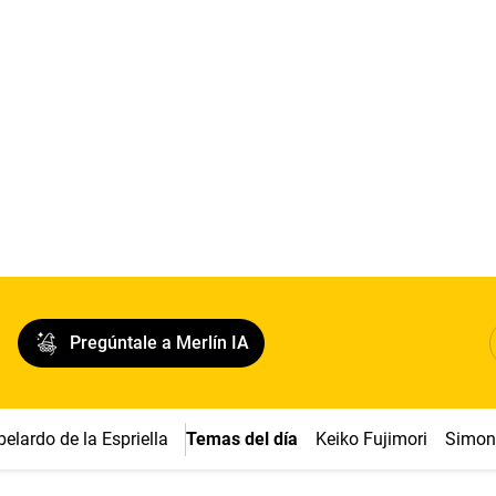
Pregúntale a Merlín IA
belardo de la Espriella
Temas del día
Keiko Fujimori
Simon 