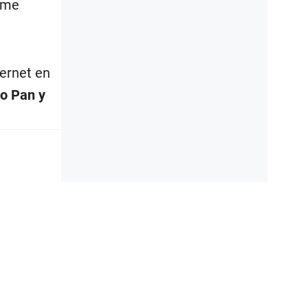
o me
ternet en
o Pan y