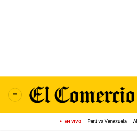
Perú vs Venezuela
A
EN VIVO