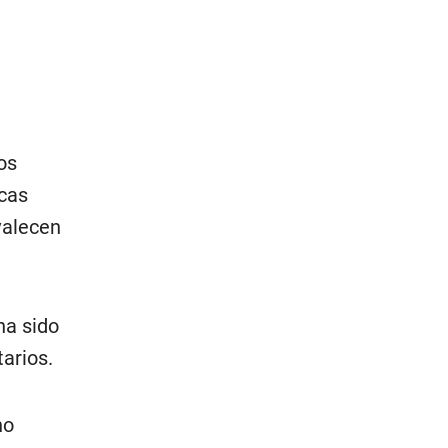
os
icas
valecen
ha sido
arios.
no