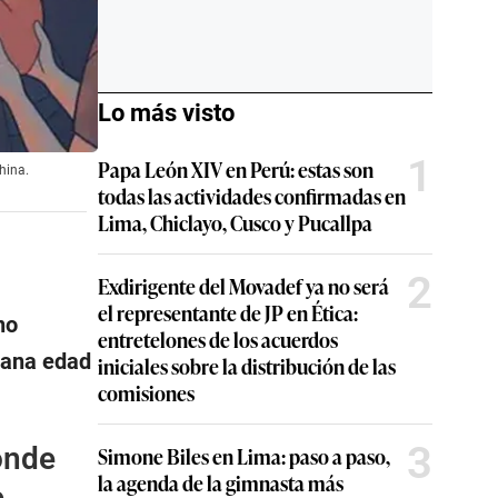
Lo más visto
1
Papa León XIV en Perú: estas son
hina.
todas las actividades confirmadas en
Lima, Chiclayo, Cusco y Pucallpa
2
Exdirigente del Movadef ya no será
el representante de JP en Ética:
no
entretelones de los acuerdos
iana edad
iniciales sobre la distribución de las
comisiones
3
ónde
Simone Biles en Lima: paso a paso,
la agenda de la gimnasta más
e