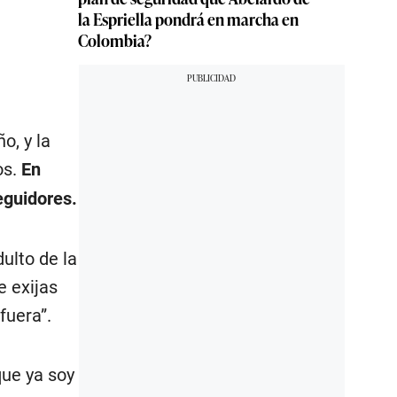
la Espriella pondrá en marcha en
Colombia?
o, y la
os.
En
eguidores.
ulto de la
e exijas
uera”.
ue ya soy