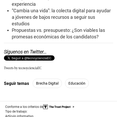
s
experiencia
,
“Cambia una vida”: la colecta digital para ayudar
1
s
a jóvenes de bajos recursos a seguir sus
e
estudios
c
o
Propuestas vs. presupuesto: ¿Son viables las
n
promesas económicas de los candidatos?
d
Síguenos en Twitter...
Tweets by tecnoycienciaEC
Seguir temas
Brecha Digital
Educación
Conforme a los criterios de
Tipo de trabajo:
Artículo informativo