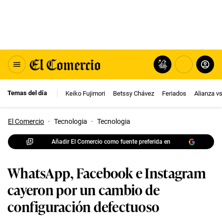
Temas del día
Keiko Fujimori
Betssy Chávez
Feriados
Alianza v
El Comercio
·
Tecnologia
·
Tecnologia
Añadir El Comercio como fuente preferida en
WhatsApp, Facebook e Instagram
cayeron por un cambio de
configuración defectuoso