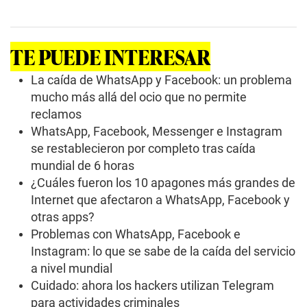
s
e
c
o
TE PUEDE INTERESAR
n
d
s
La caída de WhatsApp y Facebook: un problema
o
mucho más allá del ocio que no permite
f
1
reclamos
m
WhatsApp, Facebook, Messenger e Instagram
i
n
se restablecieron por completo tras caída
u
t
mundial de 6 horas
e
¿Cuáles fueron los 10 apagones más grandes de
,
2
Internet que afectaron a WhatsApp, Facebook y
s
otras apps?
e
c
Problemas con WhatsApp, Facebook e
o
Instagram: lo que se sabe de la caída del servicio
n
d
a nivel mundial
s
Cuidado: ahora los hackers utilizan Telegram
para actividades criminales