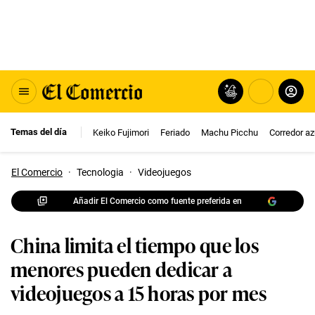
Temas del día
Keiko Fujimori
Feriado
Machu Picchu
Corredor az
El Comercio
·
Tecnologia
·
Videojuegos
Añadir El Comercio como fuente preferida en
China limita el tiempo que los
menores pueden dedicar a
videojuegos a 15 horas por mes