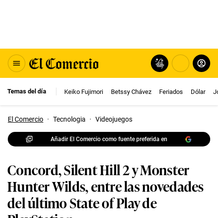
Temas del día
Keiko Fujimori
Betssy Chávez
Feriados
Dólar
J
El Comercio
·
Tecnologia
·
Videojuegos
Añadir El Comercio como fuente preferida en
Concord, Silent Hill 2 y Monster
Hunter Wilds, entre las novedades
del último State of Play de