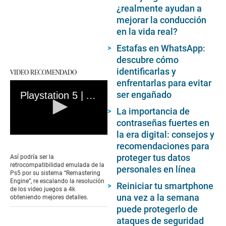
¿realmente ayudan a
mejorar la conducción
en la vida real?
Estafas en WhatsApp:
descubre cómo
identificarlas y
VIDEO RECOMENDADO
enfrentarlas para evitar
ser engañado
Playstation 5 | Así luciría la retrocompatiblidad con PlayStation 1
La importancia de
contraseñas fuertes en
la era digital: consejos y
0
recomendaciones para
seconds
of
proteger tus datos
Así podría ser la
1
retrocompatibilidad emulada de la
personales en línea
minute,
Ps5 por su sistema “Remastering
43
Engine”, re escalando la resolución
Reiniciar tu smartphone
seconds
de los video juegos a 4k
una vez a la semana
obteniendo mejores detalles.
puede protegerlo de
ataques de seguridad