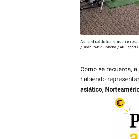
Así es el set de transmisión en es
/
Juan Pablo Concha / 4D Esports
Como se recuerda, a l
habiendo representa
asiático, Norteaméric