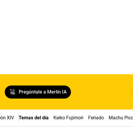
Pregúntale a Merlín IA
ón XIV
Temas del día
Keiko Fujimori
Feriado
Machu Pic