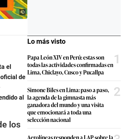
Lo más visto
1
Papa León XIV en Perú: estas son
todas las actividades confirmadas en
a el
Lima, Chiclayo, Cusco y Pucallpa
oficial de
e
2
Simone Biles en Lima: paso a paso,
la agenda de la gimnasta más
endido al
ganadora del mundo y una visita
que emocionará a toda una
selección nacional
de los
Aerolíneas responden a LAP sobre la