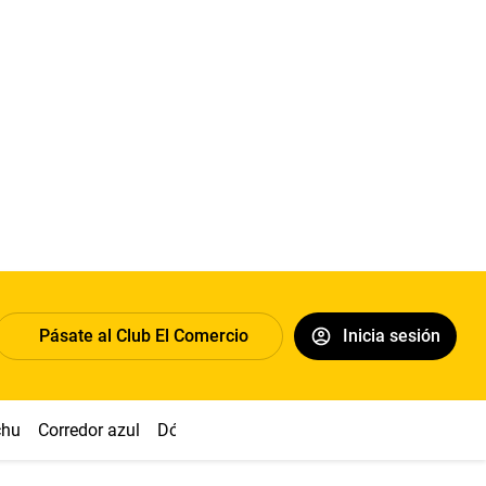
Pásate al Club El Comercio
Inicia sesión
chu
Corredor azul
Dólar
Simon Biles
Congreso
Nasca