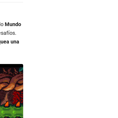
do
Mundo
safíos.
quea una