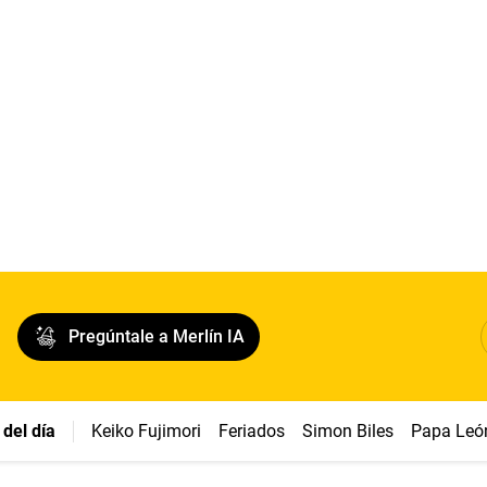
Pregúntale a Merlín IA
del día
Keiko Fujimori
Feriados
Simon Biles
Papa Leó