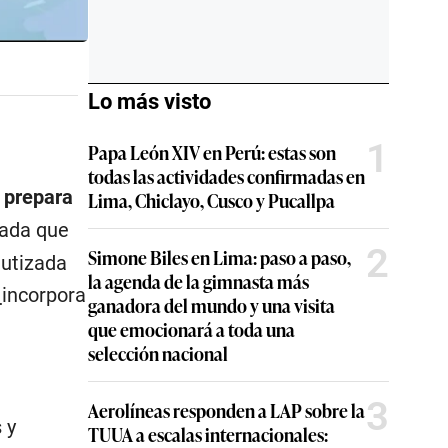
Lo más visto
1
Papa León XIV en Perú: estas son
todas las actividades confirmadas en
 prepara
Lima, Chiclayo, Cusco y Pucallpa
iada que
2
Simone Biles en Lima: paso a paso,
autizada
la agenda de la gimnasta más
o
incorpora
ganadora del mundo y una visita
que emocionará a toda una
selección nacional
3
Aerolíneas responden a LAP sobre la
 y
TUUA a escalas internacionales: