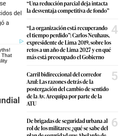
“Una reducción parcial deja intacta
 se
la desventaja competitiva de fondo”
cidos del
gó a
4
“La organización está recuperando
el tiempo perdido”: Carlos Neuhaus,
expresidente de Lima 2019, sobre los
retos a un año de Lima 2027 y en qué
más está preocupado el Gobierno
5
Carril bidireccional del corredor
Azul: Las razones detrás de la
postergación del cambio de sentido
de la Av. Arequipa por parte de la
undial
ATU
6
De brigadas de seguridad urbana al
rol de los militares: ¿qué se sabe del
plan de seguridad que Abelardo de