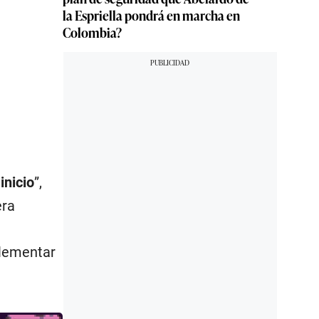
la Espriella pondrá en marcha en
Colombia?
inicio
”,
era
plementar