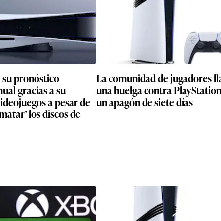
icious Edition, que llegará a PlayStation, Xbox y Nintendo Switch.
2022 como un proyecto independiente. Mirando hacia
 sorprendió de la recepción del público?
exto, yo empecé como ‘youtuber’ de videojuegos 
 cuenta de que había una oportunidad ahí para ofre