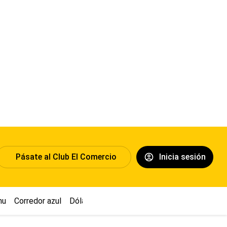
Pásate al Club El Comercio
Inicia sesión
hu
Corredor azul
Dólar
Congreso
Nasca
Acuña
Toledo