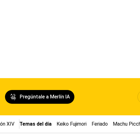
Pregúntale a Merlín IA
ón XIV
Temas del día
Keiko Fujimori
Feriado
Machu Picc