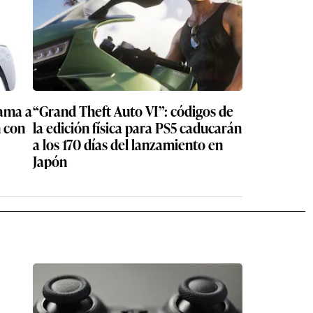
 atrás,
más o
cer algún