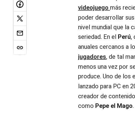
poder desarrollar sus 
nivel mundial que la 
seriedad. En el
Perú
,
anuales cercanos a l
jugadores
, de tal m
menos una vez por se
produce. Uno de los 
lanzado para PC en 2
creador de contenido
como
Pepe el Mago
.
‘Mago’
llegará a
PlayS
del año con una reed