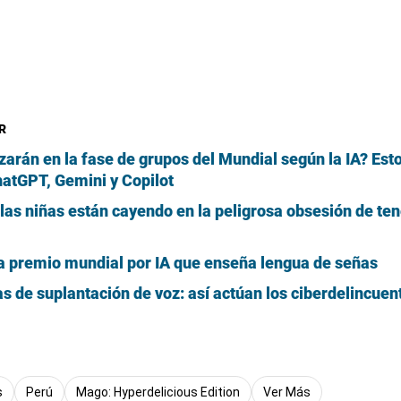
tizada como
“Mago: Hyperdelicious Edition”
, esta 
tenido inédito, mejoras de jugabilidad y un mundo a
lanzamiento original. Sobre este regreso conversa
ién analizó el crecimiento de la industria peruana 
ó algunos de los proyectos en los que trabaja act
Neo 5, la apuesta de Nubia por el g
egra un ventilador al dispositivo
perdelicious Edition’