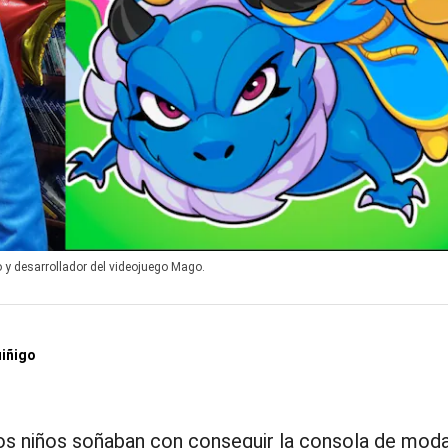
y desarrollador del videojuego Mago.
uiñigo
s niños soñaban con conseguir la consola de moda 
nte. Hoy, para una nueva generación, el sueño es t