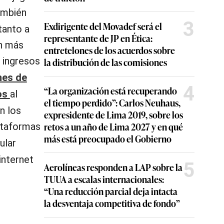
tanto a
3
Exdirigente del Movadef será el
on más
representante de JP en Ética:
 ingresos
entretelones de los acuerdos sobre
nes de
la distribución de las comisiones
gos
al
4
“La organización está recuperando
n los
el tiempo perdido”: Carlos Neuhaus,
lataformas
expresidente de Lima 2019, sobre los
ular
retos a un año de Lima 2027 y en qué
más está preocupado el Gobierno
internet
5
Aerolíneas responden a LAP sobre la
TUUA a escalas internacionales:
“Una reducción parcial deja intacta
trimestre
la desventaja competitiva de fondo”
ra