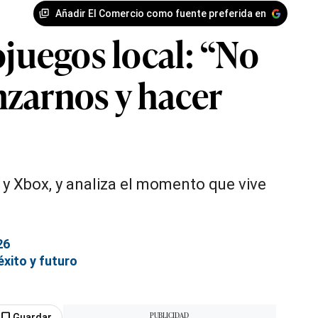
Añadir El Comercio como fuente preferida en
ojuegos local: “No
anzarnos y hacer
 y Xbox, y analiza el momento que vive
26
éxito y futuro
Guardar