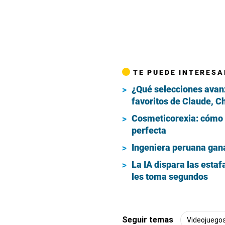
coleccionistas. Bau
versión incorpora con
que quedó fuera del 
Tremolada, quien tamb
videojuegos y adelant
MIRA:
Serie 
móvil que int
Sobre ‘Mago: Hy