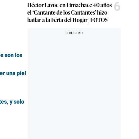
nueva
6
Héctor Lavoe en Lima: hace 40 años
dicional
el ‘Cantante de los Cantantes’ hizo
bailar a la Feria del Hogar | FOTOS
mos con
de
ualmente.
aming