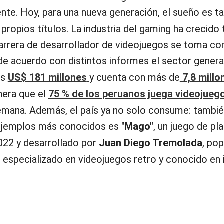
propios títulos. La industria del gaming ha crecido 
carrera de desarrollador de videojuegos se toma c
 de acuerdo con distintos informes el sector genera
os
US$ 181 millones
y cuenta con más de
7,8 millo
anera que el
75 % de los peruanos juega videojue
mana. Además, el país ya no solo consume: tambié
ejemplos más conocidos es "
Mago"
, un juego de p
022 y desarrollado por
Juan Diego Tremolada
, pop
 especializado en videojuegos retro y conocido en 
tation
,
Xbox
y
Nintendo Switch
durante el último 
ición que también contará con una
versión física
pa