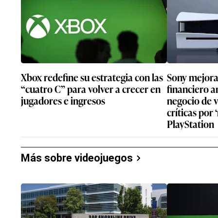
Arte promocional de Mago: Hyperdel
/
Dream Potion
—
Lanzaste ‘Mago’ en 
¿qué fue lo que más te
Para ponerlo en cont
menos en 2015. Me di