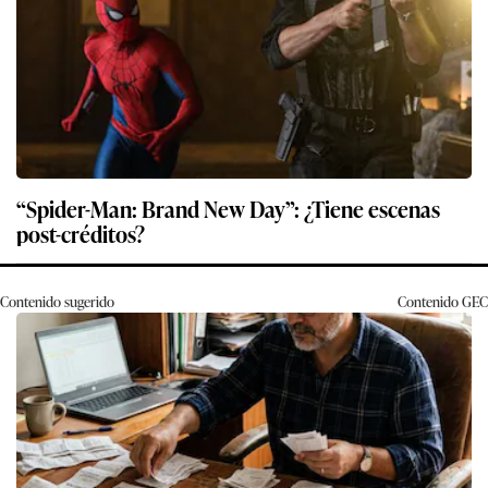
“Spider-Man: Brand New Day”: ¿Tiene escenas
post-créditos?
Contenido sugerido
Contenido
GEC