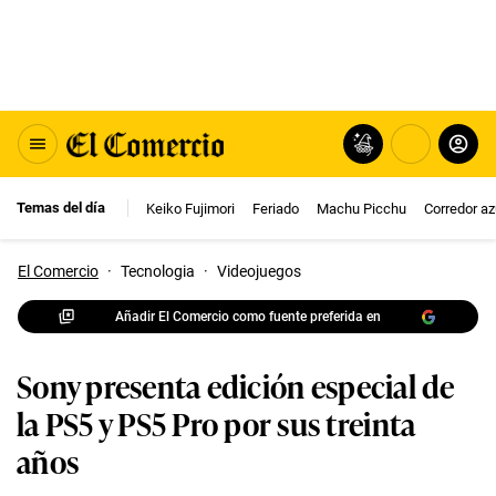
Temas del día
Keiko Fujimori
Feriado
Machu Picchu
Corredor az
El Comercio
·
Tecnologia
·
Videojuegos
Añadir El Comercio como fuente preferida en
Sony presenta edición especial de
la PS5 y PS5 Pro por sus treinta
años