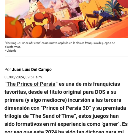
"The Rogue Prince of Persia" es un nuevo capítulo en la clásica franquicia de juegos de
plataformas.
/
Ubisoft
Por
Juan Luis Del Campo
03/06/2024, 09:51 a.m.
“
The Prince of Persia
” es una de mis franquicias
favoritas, desde el título original para DOS a su
primera (y algo mediocre) incursión a las tercera
dimensión con “Prince of Persia 3D” y su premiada
trilogía de “The Sand of Time”, estos juegos han
sido formativos en mi experiencia como ‘gamer’. Es
por eso que este 2024 ha sido tan dichoso para mí,