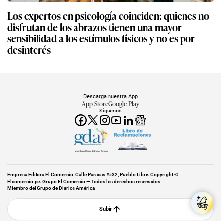
Los expertos en psicología coinciden: quienes no
disfrutan de los abrazos tienen una mayor
sensibilidad a los estímulos físicos y no es por
desinterés
Descarga nuestra App
App Store
Google Play
Síguenos
Miembro del Grupo de Diarios América
Empresa Editora El Comercio. Calle Paracas #532, Pueblo Libre. Copyright ©
Elcomercio.pe. Grupo El Comercio — Todos los derechos reservados
Miembro del Grupo de Diarios América
Subir