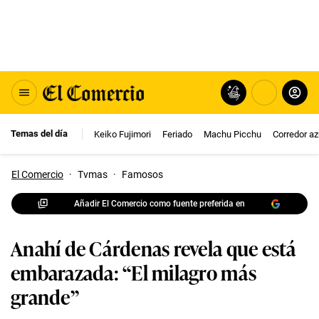
Temas del día
Keiko Fujimori
Feriado
Machu Picchu
Corredor az
El Comercio
·
Tvmas
·
Famosos
Añadir El Comercio como fuente preferida en
Anahí de Cárdenas revela que está
embarazada: “El milagro más
grande”