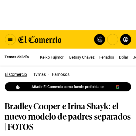
Temas del día
Keiko Fujimori
Betssy Chávez
Feriados
Dólar
J
El Comercio
·
Tvmas
·
Famosos
Añadir El Comercio como fuente preferida en
Bradley Cooper e Irina Shayk: el
nuevo modelo de padres separados
| FOTOS