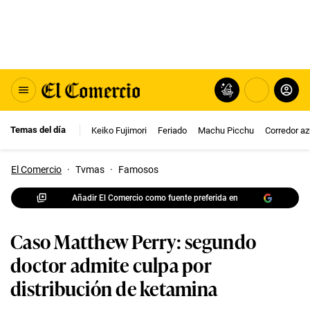
Temas del día
Keiko Fujimori
Feriado
Machu Picchu
Corredor az
El Comercio
·
Tvmas
·
Famosos
Añadir El Comercio como fuente preferida en
Caso Matthew Perry: segundo
doctor admite culpa por
distribución de ketamina