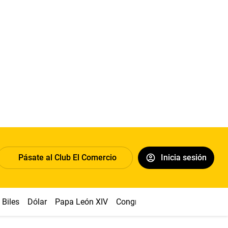
Pásate al Club El Comercio
Inicia sesión
Biles
Dólar
Papa León XIV
Congreso
Machu Picchu
Ab