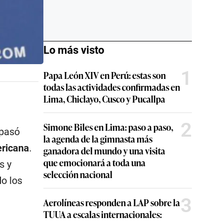
Lo más visto
1
Papa León XIV en Perú: estas son
todas las actividades confirmadas en
Lima, Chiclayo, Cusco y Pucallpa
2
Simone Biles en Lima: paso a paso,
pasó
la agenda de la gimnasta más
ericana
.
ganadora del mundo y una visita
que emocionará a toda una
s y
selección nacional
do los
3
Aerolíneas responden a LAP sobre la
TUUA a escalas internacionales: