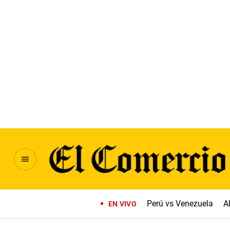
Perú vs Venezuela
A
EN VIVO