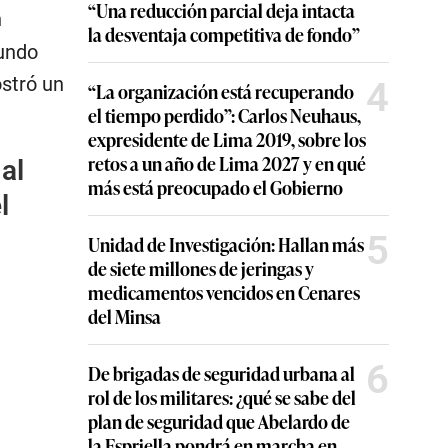
“Una reducción parcial deja intacta
n
la desventaja competitiva de fondo”
mundo
stró un
4
“La organización está recuperando
el tiempo perdido”: Carlos Neuhaus,
expresidente de Lima 2019, sobre los
retos a un año de Lima 2027 y en qué
al
más está preocupado el Gobierno
l
5
Unidad de Investigación: Hallan más
de siete millones de jeringas y
medicamentos vencidos en Cenares
del Minsa
6
De brigadas de seguridad urbana al
rol de los militares: ¿qué se sabe del
plan de seguridad que Abelardo de
la Espriella pondrá en marcha en