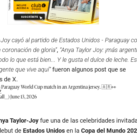
-Joy cayó al partido de Estados Unidos - Paraguay co
 coronación de gloria”
,
“Anya Taylor Joy: ¡más argent
odo lo que está bien... Y le gusta el dulce de leche. 
ente que vive aquí”
fueron algunos post que se
s de X.
s Paraguay World Cup match in an Argentina jersey. 🇦🇷👀
Z
ll__)
June 13, 2026
nya Taylor-Joy
fue una de las celebridades invitada
debut de
Estados Unidos
en la
Copa del Mundo 20