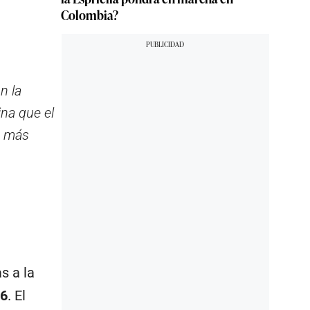
Colombia?
n la
ina que el
Es más
s a la
26
. El