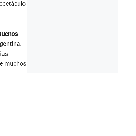
spectáculo
Buenos
rgentina.
ias
que muchos