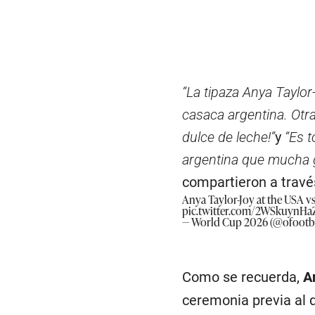
“La tipaza Anya Taylor
casaca argentina. Otra
dulce de leche!”
y
“Es t
argentina que mucha g
compartieron a travé
Anya Taylor-Joy at the USA v
pic.twitter.com/2WSkuynHa
— World Cup 2026 (@ofootba
Como se recuerda,
A
ceremonia previa al 