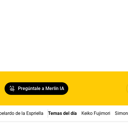
Pregúntale a Merlín IA
belardo de la Espriella
Temas del día
Keiko Fujimori
Simon 