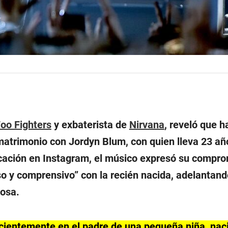
oo Fighters
y exbaterista de
Nirvana
, reveló que h
 matrimonio con Jordyn Blum, con quien lleva 23 añ
cación en Instagram, el músico expresó su compr
o y comprensivo” con la recién nacida, adelantan
posa.
cientemente en el padre de una pequeña niña, nac