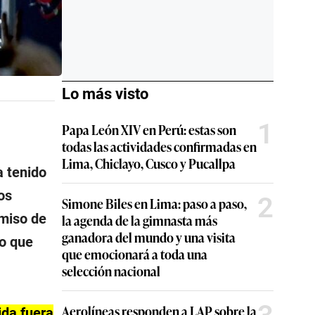
Lo más visto
1
Papa León XIV en Perú: estas son
todas las actividades confirmadas en
Lima, Chiclayo, Cusco y Pucallpa
a tenido
os
2
Simone Biles en Lima: paso a paso,
omiso de
la agenda de la gimnasta más
ganadora del mundo y una visita
do que
que emocionará a toda una
selección nacional
Aerolíneas responden a LAP sobre la
ida fuera