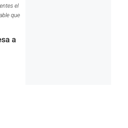
ientes el
able que
esa a