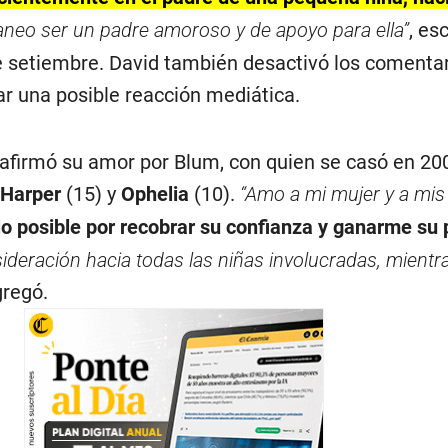
aneo ser un padre amoroso y de apoyo para ella”
, es
e setiembre. David también desactivó los comentar
ar una posible reacción mediática.
eafirmó su amor por Blum, con quien se casó en 200
Harper
(15) y
Ophelia
(10).
“Amo a mi mujer y a mis 
lo posible por recobrar su confianza y ganarme su 
eración hacia todas las niñas involucradas, mientr
gregó.