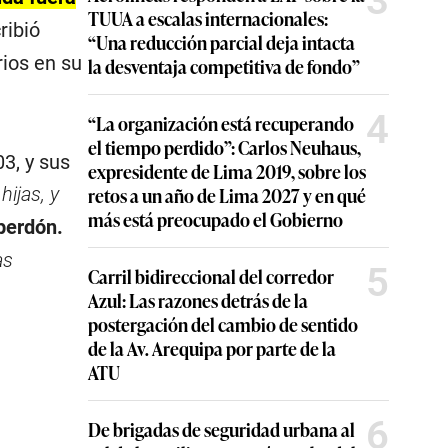
3
TUUA a escalas internacionales:
cribió
“Una reducción parcial deja intacta
ios en su
la desventaja competitiva de fondo”
4
“La organización está recuperando
el tiempo perdido”: Carlos Neuhaus,
3, y sus
expresidente de Lima 2019, sobre los
hijas, y
retos a un año de Lima 2027 y en qué
más está preocupado el Gobierno
perdón.
as
5
Carril bidireccional del corredor
Azul: Las razones detrás de la
postergación del cambio de sentido
de la Av. Arequipa por parte de la
ATU
6
De brigadas de seguridad urbana al