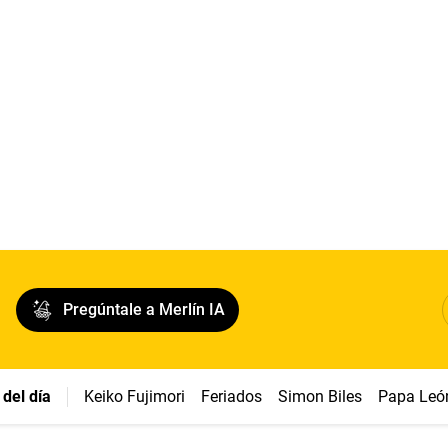
Pregúntale a Merlín IA
del día
Keiko Fujimori
Feriados
Simon Biles
Papa Leó