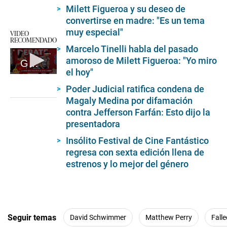
Milett Figueroa y su deseo de
convertirse en madre: "Es un tema
muy especial"
VIDEO
RECOMENDADO
Marcelo Tinelli habla del pasado
amoroso de Milett Figueroa: "Yo miro
Guty Carrera recuerda su pasado en 'América hoy'
el hoy"
0
seconds
Poder Judicial ratifica condena de
of
Magaly Medina por difamación
2
minutes,
contra Jefferson Farfán: Esto dijo la
46
presentadora
seconds
Insólito Festival de Cine Fantástico
regresa con sexta edición llena de
estrenos y lo mejor del género
Seguir temas
David Schwimmer
Matthew Perry
Fall