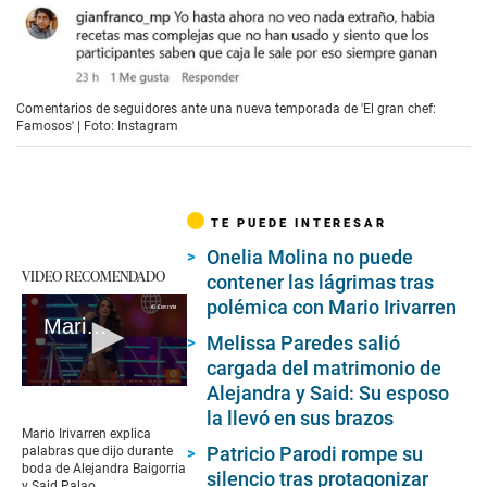
Comentarios de seguidores ante una nueva temporada de 'El gran chef:
Famosos' | Foto: Instagram
TE PUEDE INTERESAR
Onelia Molina no puede
VIDEO RECOMENDADO
contener las lágrimas tras
polémica con Mario Irivarren
Mario Irivarren ofrece disculpas públicas a Onelia Molina
Melissa Paredes salió
cargada del matrimonio de
Alejandra y Said: Su esposo
0
seconds
la llevó en sus brazos
of
Mario Irivarren explica
3
Patricio Parodi rompe su
palabras que dijo durante
minutes,
boda de Alejandra Baigorria
silencio tras protagonizar
17
y Said Palao