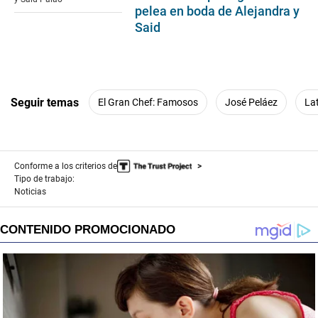
seconds
pelea en boda de Alejandra y
Said
Seguir temas
El Gran Chef: Famosos
José Peláez
La
Conforme a los criterios de
Tipo de trabajo:
Noticias