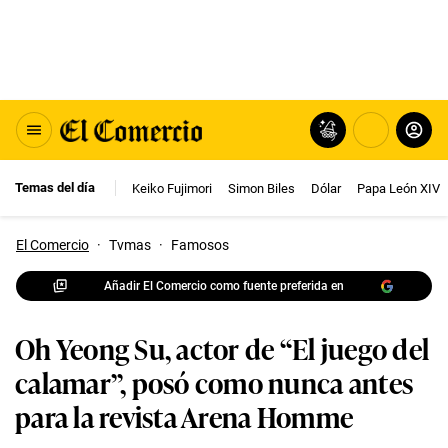
Temas del día
Keiko Fujimori
Simon Biles
Dólar
Papa León XIV
El Comercio
·
Tvmas
·
Famosos
Añadir El Comercio como fuente preferida en
Oh Yeong Su, actor de “El juego del
calamar”, posó como nunca antes
para la revista Arena Homme