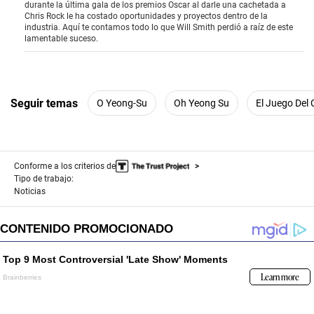
durante la última gala de los premios Oscar al darle una cachetada a
Chris Rock le ha costado oportunidades y proyectos dentro de la
industria. Aquí te contamos todo lo que Will Smith perdió a raíz de este
lamentable suceso.
Seguir temas
O Yeong-Su
Oh Yeong Su
El Juego Del
Conforme a los criterios de
Tipo de trabajo:
Noticias