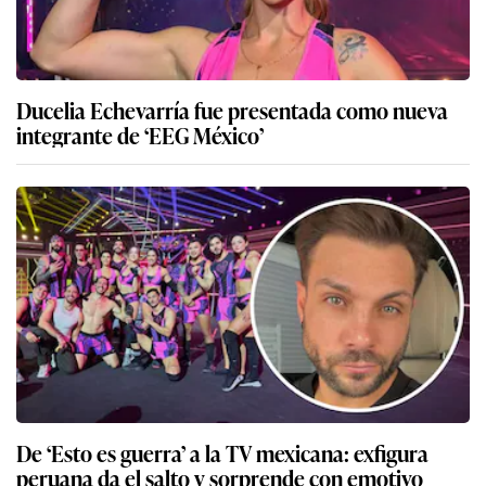
Ducelia Echevarría fue presentada como nueva
integrante de ‘EEG México’
De ‘Esto es guerra’ a la TV mexicana: exfigura
peruana da el salto y sorprende con emotivo