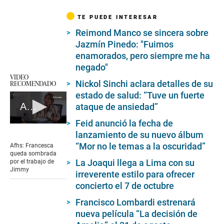
TE PUEDE INTERESAR
Reimond Manco se sincera sobre
Jazmín Pinedo: "Fuimos
enamorados, pero siempre me ha
negado"
VIDEO
Nickol Sinchi aclara detalles de su
RECOMENDADO
estado de salud: “Tuve un fuerte
Afhs: Francesca queda sombrada por el trabajo de Jimmy
ataque de ansiedad”
Feid anunció la fecha de
0
lanzamiento de su nuevo álbum
seconds
of
“Mor no le temas a la oscuridad”
Afhs: Francesca
1
queda sombrada
minute,
La Joaqui llega a Lima con su
por el trabajo de
6
Jimmy
irreverente estilo para ofrecer
seconds
concierto el 7 de octubre
Francisco Lombardi estrenará
nueva película “La decisión de