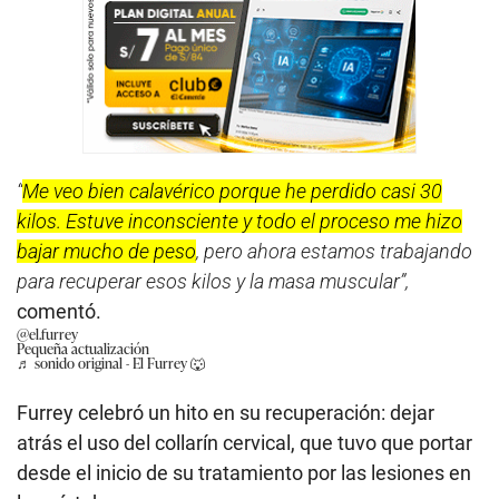
“
Me veo bien calavérico porque he perdido casi 30
kilos. Estuve inconsciente y todo el proceso me hizo
bajar mucho de peso
, pero ahora estamos trabajando
para recuperar esos kilos y la masa muscular”,
comentó.
@el.furrey
Pequeña actualización
♬ sonido original - El Furrey 🐺
Furrey celebró un hito en su recuperación: dejar
atrás el uso del collarín cervical, que tuvo que portar
desde el inicio de su tratamiento por las lesiones en