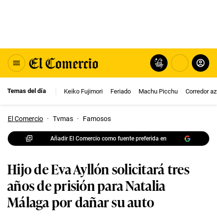
Temas del día
Keiko Fujimori
Feriado
Machu Picchu
Corredor az
El Comercio
·
Tvmas
·
Famosos
Añadir El Comercio como fuente preferida en
Hijo de Eva Ayllón solicitará tres
años de prisión para Natalia
Málaga por dañar su auto