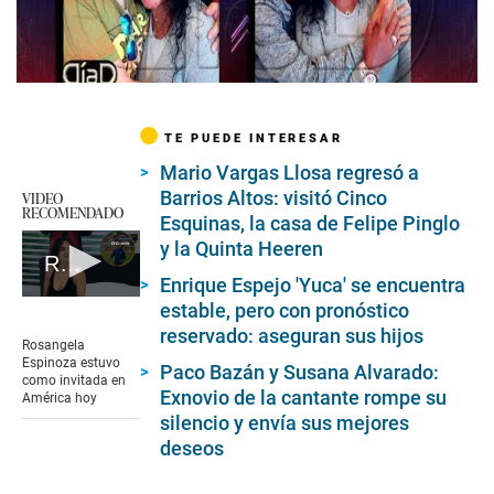
TE PUEDE INTERESAR
Mario Vargas Llosa regresó a
Barrios Altos: visitó Cinco
VIDEO
RECOMENDADO
Esquinas, la casa de Felipe Pinglo
y la Quinta Heeren
Rosangela Espinoza se molesta con preguntas sobre Christian Cueva
Enrique Espejo 'Yuca' se encuentra
0
estable, pero con pronóstico
seconds
reservado: aseguran sus hijos
of
Rosangela
3
Espinoza estuvo
Paco Bazán y Susana Alvarado:
minutes,
como invitada en
16
Exnovio de la cantante rompe su
América hoy
seconds
silencio y envía sus mejores
deseos