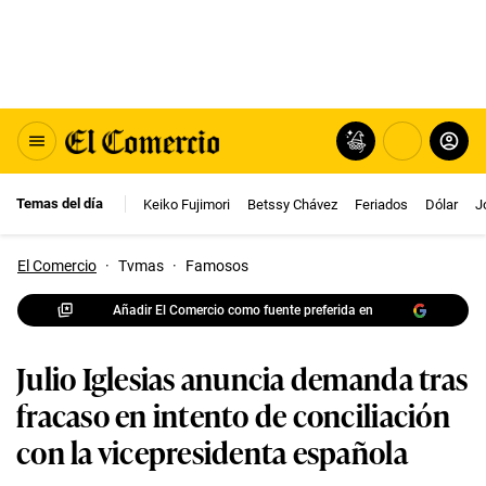
Temas del día
Keiko Fujimori
Betssy Chávez
Feriados
Dólar
J
El Comercio
·
Tvmas
·
Famosos
Añadir El Comercio como fuente preferida en
Julio Iglesias anuncia demanda tras
fracaso en intento de conciliación
con la vicepresidenta española