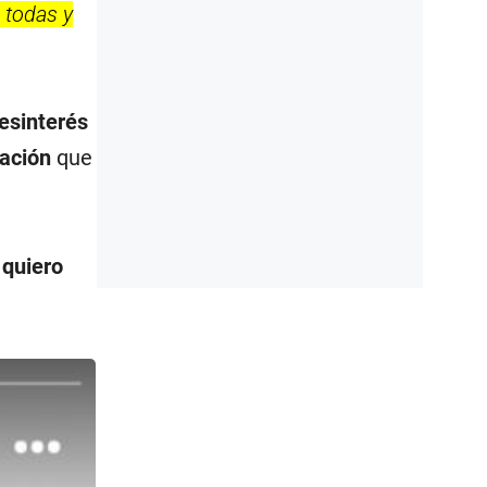
 todas y
esinterés
tación
que
 quiero