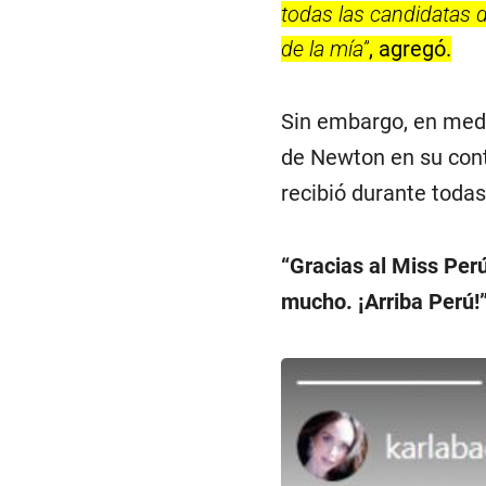
todas las candidatas d
de la mía”
, agregó.
Sin embargo, en med
de Newton en su cont
recibió durante todas
“Gracias al Miss Per
mucho. ¡Arriba Perú!