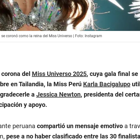
se coronó como la reina del Miss Universo | Foto: Instagram
a corona del
Miss Universo 2025
, cuya gala final se 
bre en Tailandia, la Miss Perú
Karla Bacigalupo
uti
agradecerle a
Jessica Newton
, presidenta del cer
icipación y apoyo.
ntante peruana
compartió un mensaje emotivo
a tra
am,
pese a no haber clasificado entre las 30 finalist