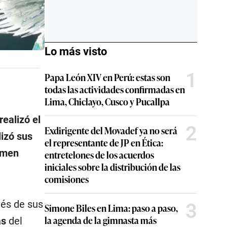
Lo más visto
1
Papa León XIV en Perú: estas son
todas las actividades confirmadas en
Lima, Chiclayo, Cusco y Pucallpa
realizó el
2
Exdirigente del Movadef ya no será
lizó sus
el representante de JP en Ética:
tamen
entretelones de los acuerdos
iniciales sobre la distribución de las
comisiones
vés de sus
3
Simone Biles en Lima: paso a paso,
la agenda de la gimnasta más
as
del