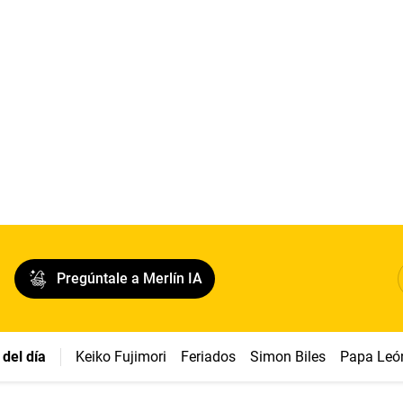
Pregúntale a Merlín IA
del día
Keiko Fujimori
Feriados
Simon Biles
Papa Leó