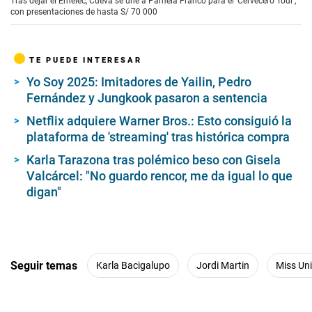
Tras dejar el Emelec, Cueva se une a Pamela Franco para el 'Cervecero Tour',
con presentaciones de hasta S/ 70 000
TE PUEDE INTERESAR
Yo Soy 2025: Imitadores de Yailin, Pedro
Fernández y Jungkook pasaron a sentencia
Netflix adquiere Warner Bros.: Esto consiguió la
plataforma de 'streaming' tras histórica compra
Karla Tarazona tras polémico beso con Gisela
Valcárcel: "No guardo rencor, me da igual lo que
digan"
Seguir temas
Karla Bacigalupo
Jordi Martin
Miss Un