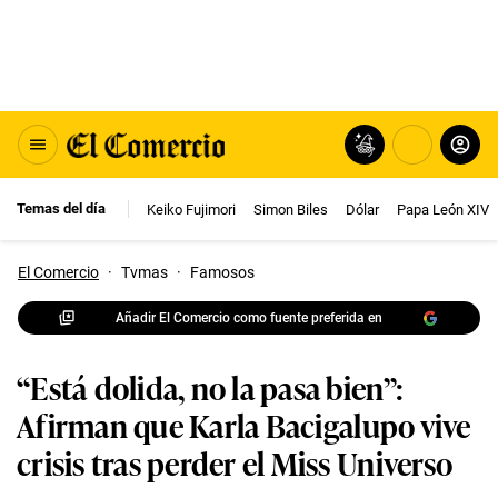
Temas del día
Keiko Fujimori
Simon Biles
Dólar
Papa León XIV
El Comercio
·
Tvmas
·
Famosos
Añadir El Comercio como fuente preferida en
“Está dolida, no la pasa bien”:
Afirman que Karla Bacigalupo vive
crisis tras perder el Miss Universo