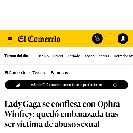
Temas del día
Keiko Fujimori
Feriado
Machu Picchu
Corredor az
El Comercio
·
Tvmas
·
Famosos
Añadir El Comercio como fuente preferida en
Lady Gaga se confiesa con Ophra
Winfrey: quedó embarazada tras
ser víctima de abuso sexual