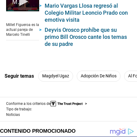
Millet Figueroa discute con compañeros durante programa 'Cantando'
Mario Vargas Llosa regresó al
Colegio Militar Leoncio Prado con
0
seconds
emotiva visita
of
Millet Figueroa es la
2
Deyvis Orosco prohíbe que su
actual pareja de
minutes,
Marcelo Tinelli
primo Bill Orosco cante los temas
56
seconds
de su padre
Seguir temas
Magdyel Ugaz
Adopción De Niños
Al F
Conforme a los criterios de
Tipo de trabajo:
Noticias