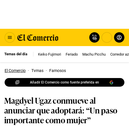
Temas del día
Keiko Fujimori
Feriado
Machu Picchu
Corredor az
El Comercio
·
Tvmas
·
Famosos
Añadir El Comercio como fuente preferida en
Magdyel Ugaz conmueve al
anunciar que adoptará: “Un paso
importante como mujer”