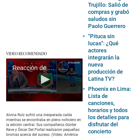
Trujillo: Salió de
compras y grabó
saludos sin
Paolo Guerrero
"Pituca sin
lucas": ¿Qué
actores
VIDEO RECOMENDADO
integrarán la
nueva
Reacción de Günter Rave y Óscar Del Portal tras caída de Alvina Ruíz | VIDEO
producción de
Latina TV?
Phoenix en Lima:
Lista de
canciones,
0
seconds
horarios y todos
of
Alvina Ruíz sufrió una inesperada caída
los detalles para
44
mientras se encontraba en pleno noticiero en
seconds
disfrutar del
la edición central. Sus compañeros Günter
Rave y Óscar Del Portal realizaron pequeñas
concierto
bromas acerca del suceso. (Video: América