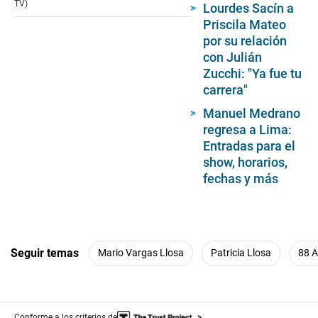
TV)
Lourdes Sacín a
Priscila Mateo
por su relación
con Julián
Zucchi: "Ya fue tu
carrera"
Manuel Medrano
regresa a Lima:
Entradas para el
show, horarios,
fechas y más
Seguir temas
Mario Vargas Llosa
Patricia Llosa
88 
Conforme a los criterios de