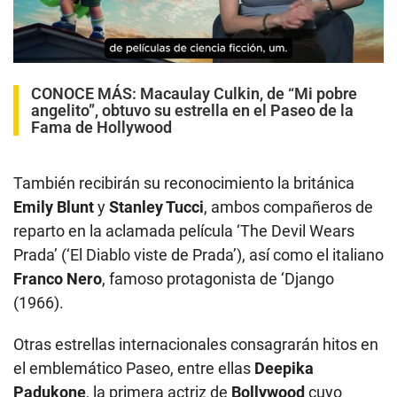
00:00
/
06:42
CONOCE MÁS:
Macaulay Culkin, de “Mi pobre
angelito”, obtuvo su estrella en el Paseo de la
Fama de Hollywood
También recibirán su reconocimiento la británica
Emily Blunt
y
Stanley Tucci
, ambos compañeros de
reparto en la aclamada película ‘The Devil Wears
Prada’ (‘El Diablo viste de Prada’), así como el italiano
Franco Nero
, famoso protagonista de ‘Django
(1966).
Otras estrellas internacionales consagrarán hitos en
el emblemático Paseo, entre ellas
Deepika
Padukone
, la primera actriz de
Bollywood
cuyo