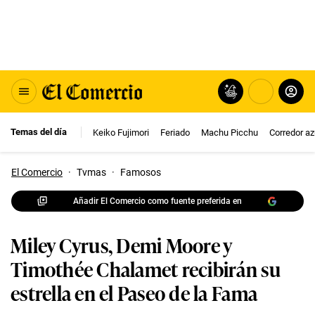
Temas del día
Keiko Fujimori
Feriado
Machu Picchu
Corredor az
El Comercio
·
Tvmas
·
Famosos
Añadir El Comercio como fuente preferida en
Miley Cyrus, Demi Moore y
Timothée Chalamet recibirán su
estrella en el Paseo de la Fama