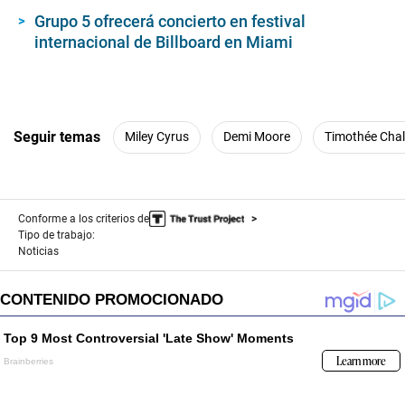
Grupo 5 ofrecerá concierto en festival
internacional de Billboard en Miami
Seguir temas
Miley Cyrus
Demi Moore
Timothée Cha
Conforme a los criterios de
Tipo de trabajo:
Noticias