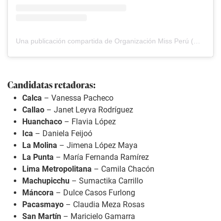
Una publicación compartida de Organización Miss Perú (@missperuofficial)
Candidatas retadoras:
Calca
– Vanessa Pacheco
Callao
– Janet Leyva Rodríguez
Huanchaco
– Flavia López
Ica
– Daniela Feijoó
La Molina
– Jimena López Maya
La Punta
– María Fernanda Ramírez
Lima Metropolitana
– Camila Chacón
Machupicchu
– Sumactika Carrillo
Máncora
– Dulce Casos Furlong
Pacasmayo
– Claudia Meza Rosas
San Martín
– Maricielo Gamarra