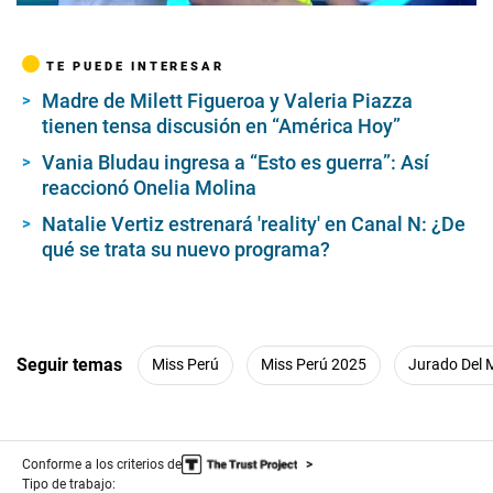
TE PUEDE INTERESAR
Madre de Milett Figueroa y Valeria Piazza
tienen tensa discusión en “América Hoy”
Vania Bludau ingresa a “Esto es guerra”: Así
reaccionó Onelia Molina
Natalie Vertiz estrenará 'reality' en Canal N: ¿De
qué se trata su nuevo programa?
Seguir temas
Miss Perú
Miss Perú 2025
Jurado Del 
Conforme a los criterios de
Tipo de trabajo: