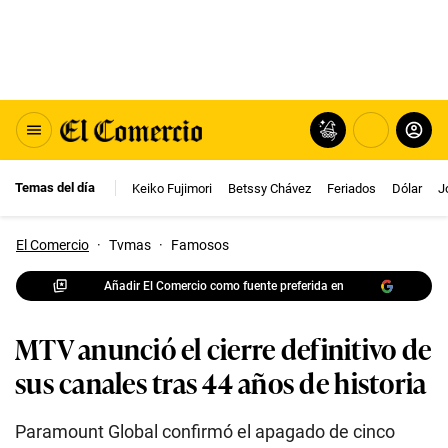
Temas del día
Keiko Fujimori
Betssy Chávez
Feriados
Dólar
J
El Comercio
·
Tvmas
·
Famosos
Añadir El Comercio como fuente preferida en
MTV anunció el cierre definitivo de
sus canales tras 44 años de historia
Paramount Global confirmó el apagado de cinco