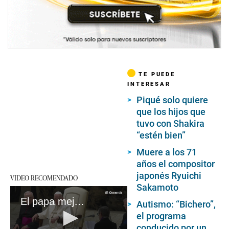
TE PUEDE
INTERESAR
Piqué solo quiere
que los hijos que
tuvo con Shakira
“estén bien”
Muere a los 71
años el compositor
japonés Ryuichi
VIDEO RECOMENDADO
Sakamoto
El papa mejora: Será dado de alta el sábado y presidirá el Domingo de Ramos
Autismo: “Bichero”,
el programa
conducido por un