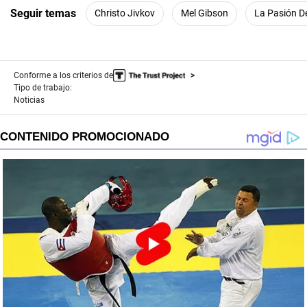
Seguir temas
Christo Jivkov
Mel Gibson
La Pasión De
Conforme a los criterios de
Tipo de trabajo:
Noticias