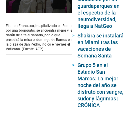
guardaparques en
el espectro de la
0
neurodiversidad,
seconds
of
llega a NatGeo
El papa Francisco, hospitalizado en Roma
1
por una bronquitis, se encuentra mejor y le
minute,
Shakira se instalará
darán de alta el sábado, por lo que
10
presidirá la misa el domingo de Ramos en
en Miami tras las
seconds
la plaza de San Pedro, indicó el viernes el
vacaciones de
Vaticano. (Fuente: AFP)
Semana Santa
Grupo 5 en el
Estadio San
Marcos: La mejor
noche del año se
disfrutó con sangre,
sudor y lágrimas |
CRÓNICA