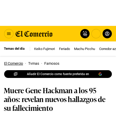
Temas del día
Keiko Fujimori
Feriado
Machu Picchu
Corredor az
El Comercio
·
Tvmas
·
Famosos
Añadir El Comercio como fuente preferida en
Muere Gene Hackman a los 95
años: revelan nuevos hallazgos de
su fallecimiento