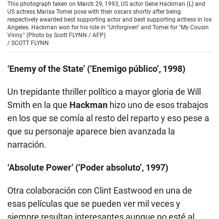
This photograph taken on March 29, 1993, US actor Gene Hackman (L) and
US actress Marisa Tomei pose with their oscars shortly after being
respectively awarded best supporting actor and best supporting actress in los
Angeles. Hackman won for his role in "Unforgiven" and Tomei for "My Cousin
Vinny." (Photo by Scott FLYNN / AFP)
/
SCOTT FLYNN
‘Enemy of the State’ (‘Enemigo público’, 1998)
Un trepidante thriller político a mayor gloria de Will
Smith en la que
Hackman
hizo uno de esos trabajos
en los que se comía al resto del reparto y eso pese a
que su personaje aparece bien avanzada la
narración.
‘Absolute Power’ (‘Poder absoluto’, 1997)
Otra colaboración con Clint Eastwood en una de
esas películas que se pueden ver mil veces y
siempre resultan interesantes aunque no esté al